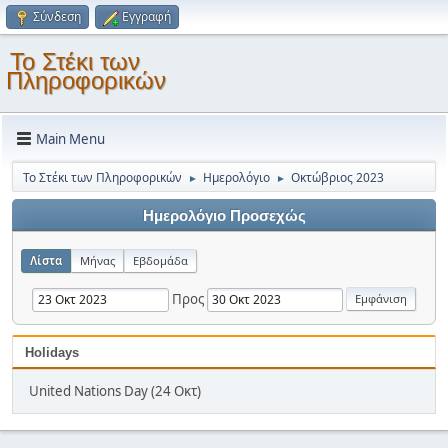
Σύνδεση
Εγγραφή
Το Στέκι των
Πληροφορικών
Main Menu
Το Στέκι των Πληροφορικών
Ημερολόγιο
Οκτώβριος 2023
►
►
Ημερολόγιο Προσεχώς
Λίστα
Μήνας
Εβδομάδα
Προς
Holidays
United Nations Day (24 Οκτ)