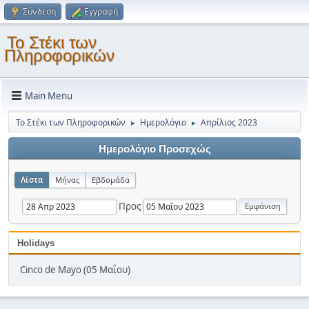
Σύνδεση
Εγγραφή
Το Στέκι των
Πληροφορικών
Main Menu
Το Στέκι των Πληροφορικών
Ημερολόγιο
Απρίλιος 2023
►
►
Ημερολόγιο Προσεχώς
Λίστα
Μήνας
Εβδομάδα
Προς
Holidays
Cinco de Mayo (05 Μαΐου)