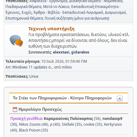
Υποπίνακες
Ασφάλεια - Εργονομία
Διοικητικά Θέματα - Νομοθεσία
Παιδαγωγικά Θέματα
Μετά το Λύκειο
Εκπαιδευτική Επικαιρότητα -
Έρευνες
Ευχές
Άρθρα - Βιβλία - Εκπαιδευτικό Λογισμικό
Διαγωνισμοί
Επιστημονικά Θέματα
Γενική συζήτηση (μόνο για ανάγνωση)
Τεχνική υποστήριξη
Για προβλήματα εγκαταστάσεων, δικτύου, υλικού κτλ.
Απαντήσεις μπορεί να δίνονται από όλους, δεν είναι
ευθύνη των διαχειριστών.
Συντονιστές:
alexxtasi
,
gidarakos
Τελευταίο μήνυμα:
10 Ιουλ 2026, 01:59:40 ΠΜ
Απ: Windows 11 updates σ...
από
milios
Υποπίνακες
Linux
Το Στέκι των Πληροφορικών - Κέντρο Πληροφοριών
Ημερολόγιο Προσεχώς
Προσεχή γενέθλια:
Καραμαούνας Πολύκαρπος
(56)
,
nondassp9
(30)
,
Nikos Zounis (46)
,
p (40)
,
Stellaki (35)
,
cookie (35)
,
Kerkyraios
(40)
,
Black Poison (35)