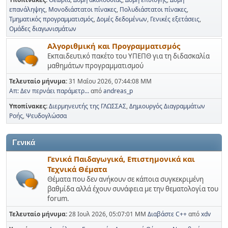
επανάληψης
Μονοδιάστατοι πίνακες
Πολυδιάστατοι πίνακες
Τμηματικός προγραμματισμός
Δομές δεδομένων
Γενικές εξετάσεις
Ομάδες διαγωνισμάτων
Αλγοριθμική και Προγραμματισμός
Εκπαιδευτικό πακέτο του ΥΠΕΠΘ για τη διδασκαλία
μαθημάτων προγραμματισμού
Τελευταίο μήνυμα:
31 Μαΐου 2026, 07:44:08 ΜΜ
Απ: Δεν περνάει παράμετρ...
από
andreas_p
Υποπίνακες
Διερμηνευτής της ΓΛΩΣΣΑΣ
Δημιουργός Διαγραμμάτων
Ροής
Ψευδογλώσσα
Γενικά
Γενικά Παιδαγωγικά, Επιστημονικά και
Τεχνικά Θέματα
Θέματα που δεν ανήκουν σε κάποια συγκεκριμένη
βαθμίδα αλλά έχουν συνάφεια με την θεματολογία του
forum.
Τελευταίο μήνυμα:
28 Ιουλ 2026, 05:07:01 ΜΜ
Διαβάστε C++
από
xdv