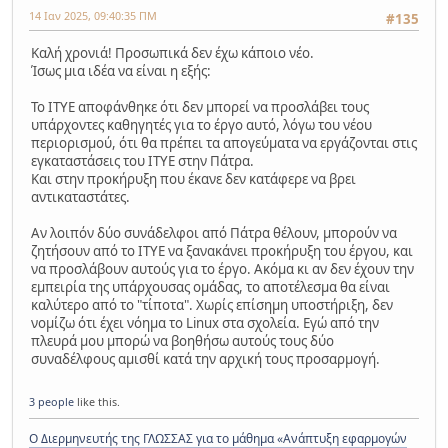
14 Ιαν 2025, 09:40:35 ΠΜ
#135
Καλή χρονιά! Προσωπικά δεν έχω κάποιο νέο.
Ίσως μια ιδέα να είναι η εξής:
Το ΙΤΥΕ αποφάνθηκε ότι δεν μπορεί να προσλάβει τους
υπάρχοντες καθηγητές για το έργο αυτό, λόγω του νέου
περιορισμού, ότι θα πρέπει τα απογεύματα να εργάζονται στις
εγκαταστάσεις του ΙΤΥΕ στην Πάτρα.
Και στην προκήρυξη που έκανε δεν κατάφερε να βρει
αντικαταστάτες.
Αν λοιπόν δύο συνάδελφοι από Πάτρα θέλουν, μπορούν να
ζητήσουν από το ΙΤΥΕ να ξανακάνει προκήρυξη του έργου, και
να προσλάβουν αυτούς για το έργο. Ακόμα κι αν δεν έχουν την
εμπειρία της υπάρχουσας ομάδας, το αποτέλεσμα θα είναι
καλύτερο από το "τίποτα". Χωρίς επίσημη υποστήριξη, δεν
νομίζω ότι έχει νόημα το Linux στα σχολεία. Εγώ από την
πλευρά μου μπορώ να βοηθήσω αυτούς τους δύο
συναδέλφους αμισθί κατά την αρχική τους προσαρμογή.
3 people
like this.
Ο Διερμηνευτής της ΓΛΩΣΣΑΣ για το μάθημα «Ανάπτυξη εφαρμογών