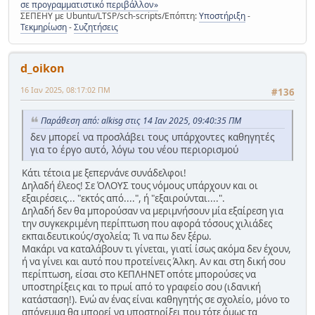
σε προγραμματιστικό περιβάλλον»
ΣΕΠΕΗΥ με Ubuntu/LTSP/sch-scripts/Επόπτη:
Υποστήριξη
-
Τεκμηρίωση
-
Συζητήσεις
d_oikon
16 Ιαν 2025, 08:17:02 ΠΜ
#136
Παράθεση από: alkisg στις 14 Ιαν 2025, 09:40:35 ΠΜ
δεν μπορεί να προσλάβει τους υπάρχοντες καθηγητές
για το έργο αυτό, λόγω του νέου περιορισμού
Κάτι τέτοια με ξεπερνάνε συνάδελφοι!
Δηλαδή έλεος! Σε ΌΛΟΥΣ τους νόμους υπάρχουν και οι
εξαιρέσεις... "εκτός από....", ή "εξαιρούνται....".
Δηλαδή δεν θα μπορούσαν να μεριμνήσουν μία εξαίρεση για
την συγκεκριμένη περίπτωση που αφορά τόσους χιλιάδες
εκπαιδευτικούς/σχολεία; Τι να πω δεν ξέρω.
Μακάρι να καταλάβουν τι γίνεται, γιατί ίσως ακόμα δεν έχουν,
ή να γίνει και αυτό που προτείνεις Άλκη. Αν και στη δική σου
περίπτωση, είσαι στο ΚΕΠΛΗΝΕΤ οπότε μπορούσες να
υποστηρίξεις και το πρωί από το γραφείο σου (ιδανική
κατάσταση!). Ενώ αν ένας είναι καθηγητής σε σχολείο, μόνο το
απόγευμα θα μπορεί να υποστηρίξει που τότε όμως τα