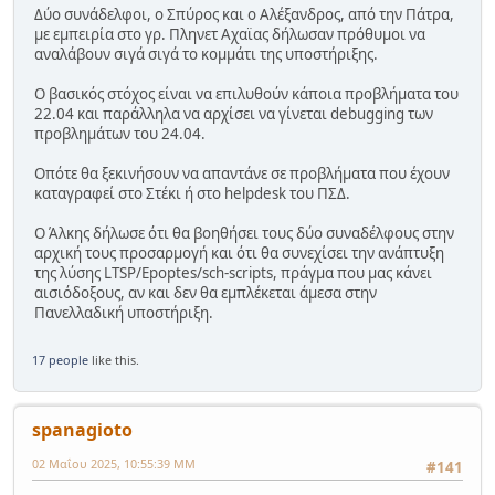
Δύο συνάδελφοι, ο Σπύρος και ο Αλέξανδρος, από την Πάτρα,
με εμπειρία στο γρ. Πληνετ Αχαϊας δήλωσαν πρόθυμοι να
αναλάβουν σιγά σιγά το κομμάτι της υποστήριξης.
Ο βασικός στόχος είναι να επιλυθούν κάποια προβλήματα του
22.04 και παράλληλα να αρχίσει να γίνεται debugging των
προβλημάτων του 24.04.
Οπότε θα ξεκινήσουν να απαντάνε σε προβλήματα που έχουν
καταγραφεί στο Στέκι ή στο helpdesk του ΠΣΔ.
Ο Άλκης δήλωσε ότι θα βοηθήσει τους δύο συναδέλφους στην
αρχική τους προσαρμογή και ότι θα συνεχίσει την ανάπτυξη
της λύσης LTSP/Epoptes/sch-scripts, πράγμα που μας κάνει
αισιόδοξους, αν και δεν θα εμπλέκεται άμεσα στην
Πανελλαδική υποστήριξη.
17 people
like this.
spanagioto
02 Μαΐου 2025, 10:55:39 ΜΜ
#141