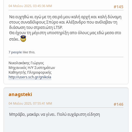
04 Μαΐου 2025, 03:45:36 ΜΜ
#145
Να ευχηθώ κι εγώ με τη σειρά μου καλή αρχή και καλή δύναμη
στους συναδέλφους Σπύρο και Αλέξανδρο που ανέλαβαν τη
διάσωση του στρατιώτη LTSP.
Θα έχουν τη μέγιστη υποστηρίξη απο όλους μας εδώ μεσα στο
στέκι.
7 people
like this.
Νικολακάκης Γιώργος
Μηχανικός Η/Υ Συστημάτων
Καθηγητής Πληροφορικής
http://users.sch.gr/gnikola
anagsteki
04 Μαΐου 2025, 07:55:41 ΜΜ
#146
Μπράβο, μακάρι να γίνει. Πολύ ευχάριστη είδηση