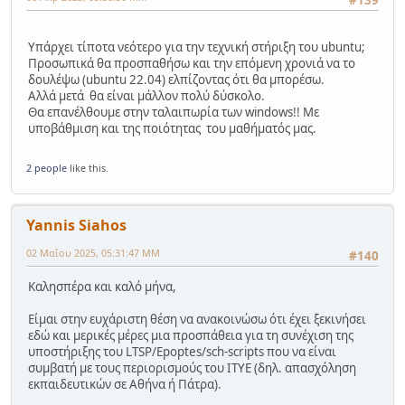
Υπάρχει τίποτα νεότερο για την τεχνική στήριξη του ubuntu;
Προσωπικά θα προσπαθήσω και την επόμενη χρονιά να το
δουλέψω (ubuntu 22.04) ελπίζοντας ότι θα μπορέσω.
Αλλά μετά θα είναι μάλλον πολύ δύσκολο.
Θα επανέλθουμε στην ταλαιπωρία των windows!! Με
υποβάθμιση και της ποιότητας του μαθήματός μας.
2 people
like this.
Yannis Siahos
02 Μαΐου 2025, 05:31:47 ΜΜ
#140
Καλησπέρα και καλό μήνα,
Είμαι στην ευχάριστη θέση να ανακοινώσω ότι έχει ξεκινήσει
εδώ και μερικές μέρες μια προσπάθεια για τη συνέχιση της
υποστήριξης του LTSP/Epoptes/sch-scripts που να είναι
συμβατή με τους περιορισμούς του ΙΤΥΕ (δηλ. απασχόληση
εκπαιδευτικών σε Αθήνα ή Πάτρα).