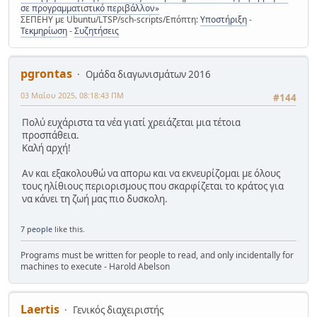
σε προγραμματιστικό περιβάλλον»
ΣΕΠΕΗΥ με Ubuntu/LTSP/sch-scripts/Επόπτη:
Υποστήριξη
-
Τεκμηρίωση
-
Συζητήσεις
pgrontas
Ομάδα διαγωνισμάτων 2016
03 Μαΐου 2025, 08:18:43 ΠΜ
#144
Πολύ ευχάριστα τα νέα γιατί χρειάζεται μια τέτοια
προσπάθεια.
Καλή αρχή!
Αν και εξακολουθώ να απορω και να εκνευρίζομαι με όλους
τους ηλίθιους περιορισμους που σκαρφίζεται το κράτος για
να κάνει τη ζωή μας πιο δυσκολη.
7 people
like this.
Programs must be written for people to read, and only incidentally for
machines to execute - Harold Abelson
Laertis
Γενικός διαχειριστής