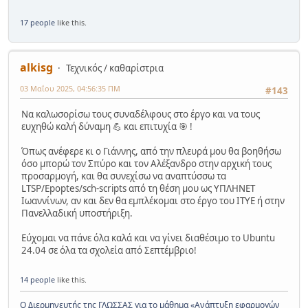
17 people
like this.
alkisg
Τεχνικός / καθαρίστρια
03 Μαΐου 2025, 04:56:35 ΠΜ
#143
Να καλωσορίσω τους συναδέλφους στο έργο και να τους
ευχηθώ καλή δύναμη 💪 και επιτυχία 🎯 !
Όπως ανέφερε κι ο Γιάννης, από την πλευρά μου θα βοηθήσω
όσο μπορώ τον Σπύρο και τον Αλέξανδρο στην αρχική τους
προσαρμογή, και θα συνεχίσω να αναπτύσσω τα
LTSP/Epoptes/sch-scripts από τη θέση μου ως ΥΠΛΗΝΕΤ
Ιωαννίνων, αν και δεν θα εμπλέκομαι στο έργο του ΙΤΥΕ ή στην
Πανελλαδική υποστήριξη.
Εύχομαι να πάνε όλα καλά και να γίνει διαθέσιμο το Ubuntu
24.04 σε όλα τα σχολεία από Σεπτέμβριο!
14 people
like this.
Ο Διερμηνευτής της ΓΛΩΣΣΑΣ για το μάθημα «Ανάπτυξη εφαρμογών