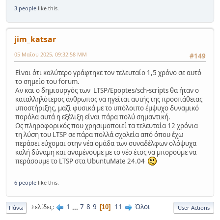
3 people
like this.
jim_katsar
05 Μαΐου 2025, 09:32:58 ΜΜ
#149
Είναι ότι καλύτερο γράφτηκε τον τελευταίο 1,5 χρόνο σε αυτό
το σημείο του forum.
Αν και ο δημιουργός των LTSP/Epoptes/sch-scripts θα ήταν ο
καταλληλότερος άνθρωπος να ηγείται αυτής της προσπάθειας
υποστήριξης, μαζί φυσικά με το υπόλοιπο έμψυχο δυναμικό
παρόλα αυτά η εξέλιξη είναι πάρα πολύ σημαντική.
Ως πληροφορικός που χρησιμοποιεί τα τελευταία 12 χρόνια
τη λύση του LTSP σε πάρα πολλά σχολεία από όπου έχω
περάσει εύχομαι στην νέα ομάδα των συναδέλφων ολόψυχα
καλή δύναμη και αναμένουμε με το νέο έτος να μπορούμε να
περάσουμε το LTSP στα UbuntuMate 24.04
6 people
like this.
1
...
7
8
9
11
Όλοι
Σελίδες
10
Πάνω
User Actions