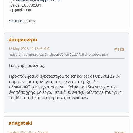
Διόφαντος-αγράμματοι.png
89.69 KB, 678x384
εμφανίστηκε
3 people
like this.
dimpanayio
15 Μαρ 2025, 12:12:45 ΜΜ
#138
Τελευταία τροποποίηση
: 17 Μαρ 2025, 08:16:23 ΜΜ από dimpanayio
Γεια χαρά σε όλους.
Προσπάθησα να εγκαταστήσω τα sch scripts σε Ubuntu 22.04
σύμφωνα με τις οδηγίες στη τεχνική στήριξη. Δεν
ολοκληρώθηκε η εγκατάσταση. Κρίμα που δεν συνεχίστηκε
ένα τόσο χρήσιμο έργο. Τελικά θα ενισχυθούν τα λειτουργικά
της Microsoft και οι εφαρμογές σε windows
anagsteki
06 Απρ 2025, 05:38:56 ΜΜ
#139