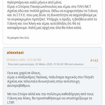
Καλησπέρα και καλό μήνα κ από μένα.
Είμαι ο Σπύρος Παναγιωτόπουλος και είμαι στο ΠΛΗ.ΝΕ.Τ
Αχαΐας εδώ και πολλά χρόνια. Θέλω να ευχαριστήσω το Γιάννη
και το Ι.Τ.Υ.E. που μας δίνει τη δυνατότητα να ασχοληθούμε με
το συγκεκριμένο πρότζεκτ. Υπάρχει η όρεξη, η βοήθεια από το
Γιάννη και τον Άλκη και είμαι αισιόδοξος ότι θα τα
καταφέρουμε. Καλή μας αρχή και όλα θα πάνε καλά.
16 people
like this.
alexxtasi
03 Μαΐου 2025, 12:51:56 ΠΜ
#142
Τελευταία τροποποίηση
: 03 Μαΐου 2025, 01:05:45 ΠΜ από alexxtasi
Γεια και χαρά σε όλους,
είμαι ο Αλέξανδρος Τασίκας, παλιότερα τεχνικός στο Πληνέτ
Αχαΐας και τελευταία διοικητικός στην αντίστοιχη
Δευτεροβάθμια.
Με τον Σπύρο αλλά και την πολύτιμη καθοδήγηση από τους
Γιάννη και Άλκη, θα προσπαθήσουμε να υποστηρίξουμε το
LTSP.