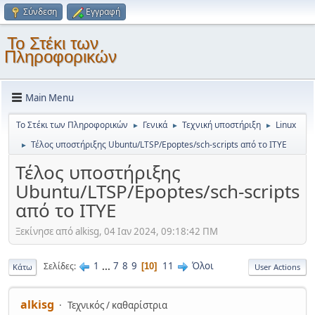
Σύνδεση
Εγγραφή
Το Στέκι των
Πληροφορικών
Main Menu
Το Στέκι των Πληροφορικών
Γενικά
Τεχνική υποστήριξη
Linux
►
►
►
Τέλος υποστήριξης Ubuntu/LTSP/Epoptes/sch-scripts από το ΙΤΥΕ
►
Τέλος υποστήριξης
Ubuntu/LTSP/Epoptes/sch-scripts
από το ΙΤΥΕ
Ξεκίνησε από alkisg, 04 Ιαν 2024, 09:18:42 ΠΜ
1
...
7
8
9
11
Όλοι
Σελίδες
10
Κάτω
User Actions
alkisg
Τεχνικός / καθαρίστρια