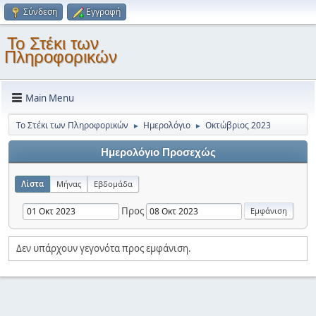
Σύνδεση
Εγγραφή
Το Στέκι των
Πληροφορικών
Main Menu
Το Στέκι των Πληροφορικών
Ημερολόγιο
Οκτώβριος 2023
►
►
Ημερολόγιο Προσεχώς
Λίστα
Μήνας
Εβδομάδα
Προς
Δεν υπάρχουν γεγονότα προς εμφάνιση.