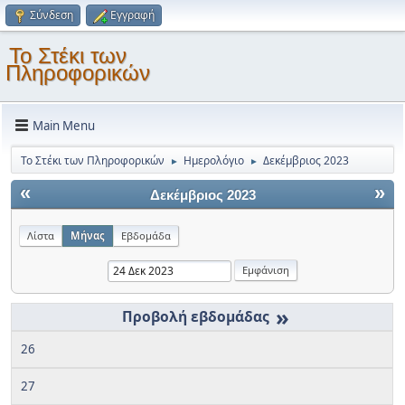
Σύνδεση
Εγγραφή
Το Στέκι των
Πληροφορικών
Main Menu
Το Στέκι των Πληροφορικών
Ημερολόγιο
Δεκέμβριος 2023
►
►
«
»
Δεκέμβριος 2023
Λίστα
Μήνας
Εβδομάδα
»
26
27