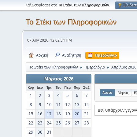
Καλωσορίσατε στο
Το Στέκι των Πληροφορικών
.
Σύνδεσ
Το Στέκι των Πληροφορικών
07 Αυγ 2026, 12:02:34 ΠΜ
Αρχική
Αναζήτηση
Ημερολόγιο
Το Στέκι των Πληροφορικών
Ημερολόγιο
Απρίλιος 2026
►
►
Μάρτιος 2026
Κυρ
Δευ
Τρι
Τετ
Πεμ
Παρ
Σαβ
Λίστα
Μήνας
Ε
1
2
3
4
5
6
7
8
9
10
11
12
13
14
Δεν υπάρχουν γεγον
15
16
17
18
19
20
21
22
23
24
25
26
27
28
29
30
31