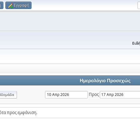
η
Εγγραφή
Ειδή
Ημερολόγιο Προσεχώς
Προς
βδομάδα
ότα προς εμφάνιση.