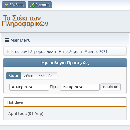
Σύνδεση
Εγγραφή
Το Στέκι των
Πληροφορικών
Main Menu
Το Στέκι των Πληροφορικών
Ημερολόγιο
Μάρτιος 2024
►
►
Ημερολόγιο Προσεχώς
Λίστα
Μήνας
Εβδομάδα
Προς
Holidays
April Fools (01 Απρ)