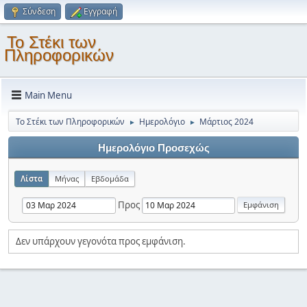
Σύνδεση
Εγγραφή
Το Στέκι των
Πληροφορικών
Main Menu
Το Στέκι των Πληροφορικών
Ημερολόγιο
Μάρτιος 2024
►
►
Ημερολόγιο Προσεχώς
Λίστα
Μήνας
Εβδομάδα
Προς
Δεν υπάρχουν γεγονότα προς εμφάνιση.