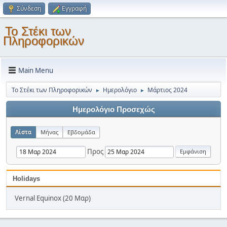
Σύνδεση
Εγγραφή
Το Στέκι των
Πληροφορικών
Main Menu
Το Στέκι των Πληροφορικών
Ημερολόγιο
Μάρτιος 2024
►
►
Ημερολόγιο Προσεχώς
Λίστα
Μήνας
Εβδομάδα
Προς
Holidays
Vernal Equinox (20 Μαρ)