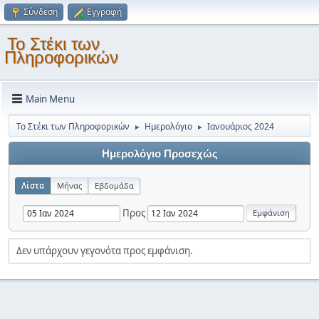
Σύνδεση
Εγγραφή
Το Στέκι των
Πληροφορικών
Main Menu
Το Στέκι των Πληροφορικών
Ημερολόγιο
Ιανουάριος 2024
►
►
Ημερολόγιο Προσεχώς
Λίστα
Μήνας
Εβδομάδα
Προς
Δεν υπάρχουν γεγονότα προς εμφάνιση.