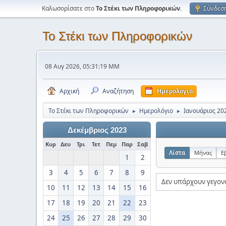
Καλωσορίσατε στο
Το Στέκι των Πληροφορικών
.
Σύνδεσ
Το Στέκι των Πληροφορικών
08 Αυγ 2026, 05:31:19 ΜΜ
Αρχική
Αναζήτηση
Ημερολόγιο
Το Στέκι των Πληροφορικών
Ημερολόγιο
Ιανουάριος 20
►
►
Δεκέμβριος 2023
Κυρ
Δευ
Τρι
Τετ
Πεμ
Παρ
Σαβ
Λίστα
Μήνας
Ε
1
2
3
4
5
6
7
8
9
Δεν υπάρχουν γεγον
10
11
12
13
14
15
16
17
18
19
20
21
22
23
24
25
26
27
28
29
30