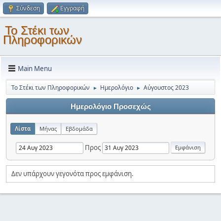
Σύνδεση
Εγγραφή
Το Στέκι των
Πληροφορικών
Main Menu
Το Στέκι των Πληροφορικών
Ημερολόγιο
Αύγουστος 2023
►
►
Ημερολόγιο Προσεχώς
Λίστα
Μήνας
Εβδομάδα
Προς
Δεν υπάρχουν γεγονότα προς εμφάνιση.