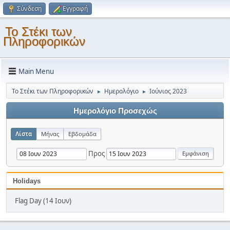
Σύνδεση
Εγγραφή
Το Στέκι των
Πληροφορικών
Main Menu
Το Στέκι των Πληροφορικών
Ημερολόγιο
Ιούνιος 2023
►
►
Ημερολόγιο Προσεχώς
Λίστα
Μήνας
Εβδομάδα
Προς
Holidays
Flag Day (14 Ιουν)