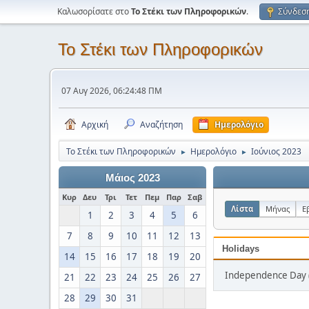
Καλωσορίσατε στο
Το Στέκι των Πληροφορικών
.
Σύνδεσ
Το Στέκι των Πληροφορικών
07 Αυγ 2026, 06:24:48 ΠΜ
Αρχική
Αναζήτηση
Ημερολόγιο
Το Στέκι των Πληροφορικών
Ημερολόγιο
Ιούνιος 2023
►
►
Μάιος 2023
Κυρ
Δευ
Τρι
Τετ
Πεμ
Παρ
Σαβ
Λίστα
Μήνας
Ε
1
2
3
4
5
6
7
8
9
10
11
12
13
Holidays
14
15
16
17
18
19
20
Independence Day (
21
22
23
24
25
26
27
28
29
30
31