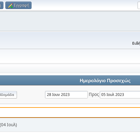
η
Εγγραφή
Ειδή
Ημερολόγιο Προσεχώς
Προς
βδομάδα
04 Ιουλ)