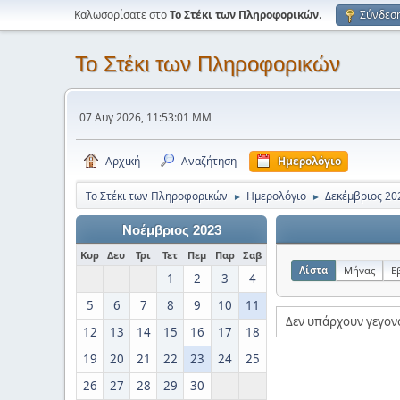
Καλωσορίσατε στο
Το Στέκι των Πληροφορικών
.
Σύνδεσ
Το Στέκι των Πληροφορικών
07 Αυγ 2026, 11:53:01 ΜΜ
Αρχική
Αναζήτηση
Ημερολόγιο
Το Στέκι των Πληροφορικών
Ημερολόγιο
Δεκέμβριος 20
►
►
Νοέμβριος 2023
Κυρ
Δευ
Τρι
Τετ
Πεμ
Παρ
Σαβ
Λίστα
Μήνας
Ε
1
2
3
4
5
6
7
8
9
10
11
Δεν υπάρχουν γεγον
12
13
14
15
16
17
18
19
20
21
22
23
24
25
26
27
28
29
30