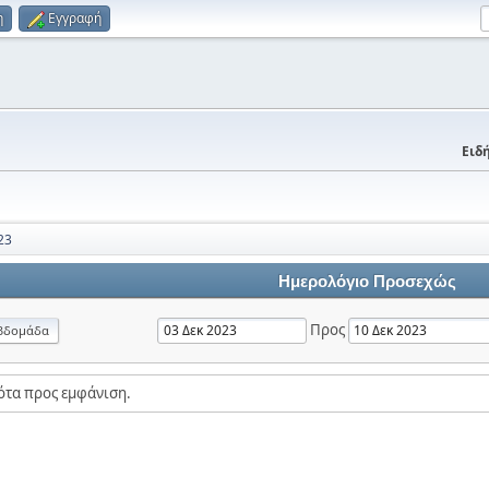
η
Εγγραφή
Ειδή
23
Ημερολόγιο Προσεχώς
Προς
βδομάδα
ότα προς εμφάνιση.