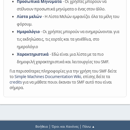
Προσωπικά Μηνύματα
- Οι χρήστες μπορούν να
στέλνουν προσωπικά μηνύματα ο ένας στον άλλο.
Λίστα μελών
- Η Λίστα Μελών εμφανίζει όλα τα μέλη του
φόρουμ.
Ημερολόγιο
- Οι χρήστες μπορούν να ενημερώνονται για
τις εκδηλώσεις, τις εορτές και τα γενέθλια, στο
ημερολόγιο
Χαρακτηριστικά
- Εδώ είναι μια λίστα με τα πιο
δημοφιλή χαρακτηριστικά και λειτουργίες του SMF.
Για περισσότερες πληροφορίες για την χρήση του SMF δείτε
το
Simple Machines Documentation Wiki
, επίσης δείτε τα
credits
για να μάθετε ποιοι έκαναν το SMF αυτό που είναι
σήμερα.
|
|
Βοήθεια
Όροι και Κανόνες
Πάνω ▲