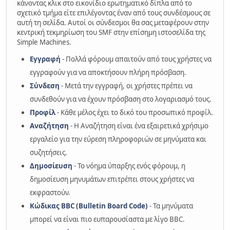
κάνοντας κλικ στο εικονίδιο ερωτηματικό δίπλα από το
σχετικό τμήμα είτε επιλέγοντας έναν από τους συνδέσμους σε
αυτή τη σελίδα. Αυτοί οι σύνδεσμοι θα σας μεταφέρουν στην
κεντρική τεκμηρίωση του SMF στην επίσημη ιστοσελίδα της
Simple Machines.
Εγγραφή
- Πολλά φόρουμ απαιτούν από τους χρήστες να
εγγραφούν για να αποκτήσουν πλήρη πρόσβαση.
Σύνδεση
- Μετά την εγγραφή, οι χρήστες πρέπει να
συνδεθούν για να έχουν πρόσβαση στο λογαριασμό τους.
Προφίλ
- Κάθε μέλος έχει το δικό του προσωπικό προφίλ.
Αναζήτηση
- Η Αναζήτηση είναι ένα εξαιρετικά χρήσιμο
εργαλείο για την εύρεση πληροφοριών σε μηνύματα και
συζητήσεις.
Δημοσίευση
- Το νόημα ύπαρξης ενός φόρουμ, η
δημοσίευση μηνυμάτων επιτρέπει στους χρήστες να
εκφραστούν.
Κώδικας BBC (Bulletin Board Code)
- Τα μηνύματα
μπορεί να είναι πιο ευπαρουσίαστα με λίγο BBC.