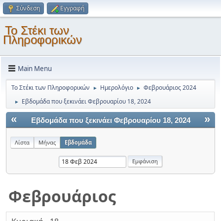
Σύνδεση
Εγγραφή
Το Στέκι των
Πληροφορικών
Main Menu
Το Στέκι των Πληροφορικών
Ημερολόγιο
Φεβρουάριος 2024
►
►
Εβδομάδα που ξεκινάει Φεβρουαρίου 18, 2024
►
«
»
Εβδομάδα που ξεκινάει Φεβρουαρίου 18, 2024
Λίστα
Μήνας
Εβδομάδα
Φεβρουάριος