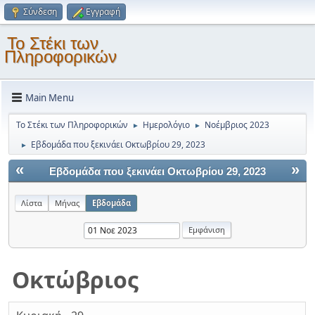
Σύνδεση
Εγγραφή
Το Στέκι των
Πληροφορικών
Main Menu
Το Στέκι των Πληροφορικών
Ημερολόγιο
Νοέμβριος 2023
►
►
Εβδομάδα που ξεκινάει Οκτωβρίου 29, 2023
►
«
»
Εβδομάδα που ξεκινάει Οκτωβρίου 29, 2023
Λίστα
Μήνας
Εβδομάδα
Οκτώβριος