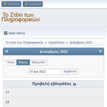
Σύνδεση
Εγγραφή
Το Στέκι των
Πληροφορικών
Main Menu
Το Στέκι των Πληροφορικών
Ημερολόγιο
Δεκέμβριος 2022
►
►
«
»
Δεκέμβριος 2022
Λίστα
Μήνας
Εβδομάδα
»
27
28