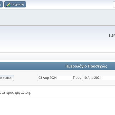
η
Εγγραφή
Ειδή
Ημερολόγιο Προσεχώς
Προς
βδομάδα
ότα προς εμφάνιση.