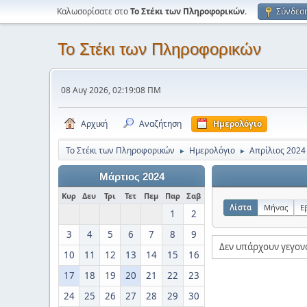
Καλωσορίσατε στο
Το Στέκι των Πληροφορικών
.
Σύνδεσ
Το Στέκι των Πληροφορικών
08 Αυγ 2026, 02:19:08 ΠΜ
Αρχική
Αναζήτηση
Ημερολόγιο
Το Στέκι των Πληροφορικών
Ημερολόγιο
Απρίλιος 2024
►
►
Μάρτιος 2024
Κυρ
Δευ
Τρι
Τετ
Πεμ
Παρ
Σαβ
Λίστα
Μήνας
Ε
1
2
3
4
5
6
7
8
9
Δεν υπάρχουν γεγον
10
11
12
13
14
15
16
17
18
19
20
21
22
23
24
25
26
27
28
29
30