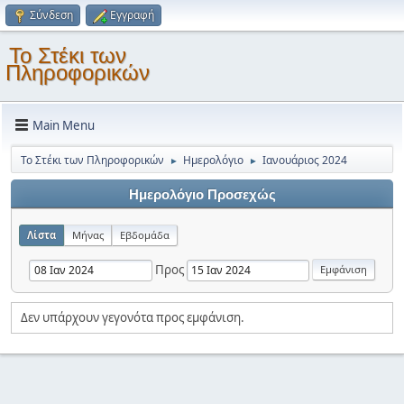
Σύνδεση
Εγγραφή
Το Στέκι των
Πληροφορικών
Main Menu
Το Στέκι των Πληροφορικών
Ημερολόγιο
Ιανουάριος 2024
►
►
Ημερολόγιο Προσεχώς
Λίστα
Μήνας
Εβδομάδα
Προς
Δεν υπάρχουν γεγονότα προς εμφάνιση.