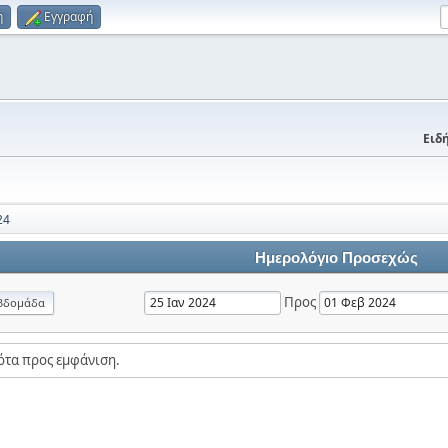
η
Εγγραφή
Ειδή
24
Ημερολόγιο Προσεχώς
Προς
βδομάδα
ότα προς εμφάνιση.