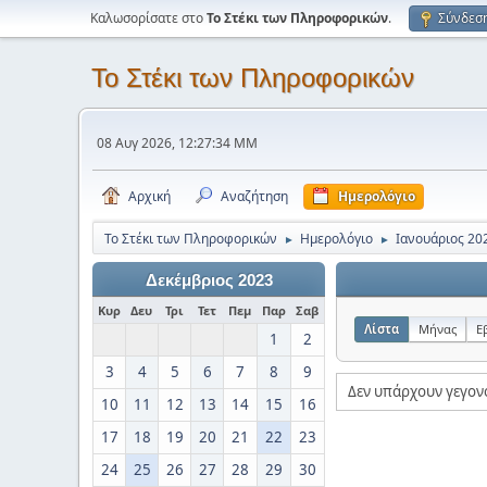
Καλωσορίσατε στο
Το Στέκι των Πληροφορικών
.
Σύνδεσ
Το Στέκι των Πληροφορικών
08 Αυγ 2026, 12:27:34 ΜΜ
Αρχική
Αναζήτηση
Ημερολόγιο
Το Στέκι των Πληροφορικών
Ημερολόγιο
Ιανουάριος 20
►
►
Δεκέμβριος 2023
Κυρ
Δευ
Τρι
Τετ
Πεμ
Παρ
Σαβ
Λίστα
Μήνας
Ε
1
2
3
4
5
6
7
8
9
Δεν υπάρχουν γεγον
10
11
12
13
14
15
16
17
18
19
20
21
22
23
24
25
26
27
28
29
30