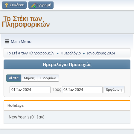
Σύνδεση
Εγγραφή
Το Στέκι των
Πληροφορικών
Main Menu
Το Στέκι των Πληροφορικών
Ημερολόγιο
Ιανουάριος 2024
►
►
Ημερολόγιο Προσεχώς
Λίστα
Μήνας
Εβδομάδα
Προς
Holidays
New Year's (01 Ιαν)