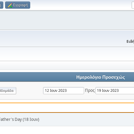
η
Εγγραφή
Ειδή
Ημερολόγιο Προσεχώς
Προς
βδομάδα
Father's Day (18 Ιουν)