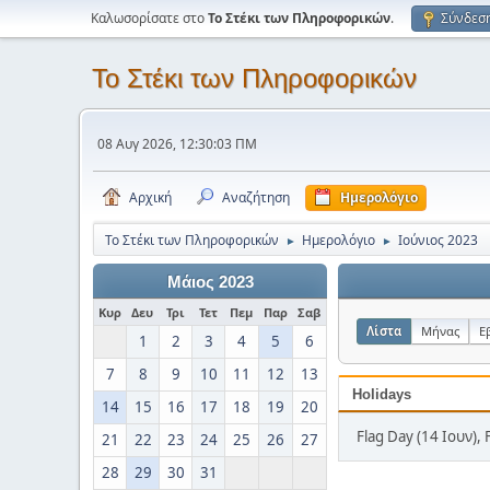
Καλωσορίσατε στο
Το Στέκι των Πληροφορικών
.
Σύνδεσ
Το Στέκι των Πληροφορικών
08 Αυγ 2026, 12:30:03 ΠΜ
Αρχική
Αναζήτηση
Ημερολόγιο
Το Στέκι των Πληροφορικών
Ημερολόγιο
Ιούνιος 2023
►
►
Μάιος 2023
Κυρ
Δευ
Τρι
Τετ
Πεμ
Παρ
Σαβ
Λίστα
Μήνας
Ε
1
2
3
4
5
6
7
8
9
10
11
12
13
Holidays
14
15
16
17
18
19
20
Flag Day (14 Ιουν), 
21
22
23
24
25
26
27
28
29
30
31