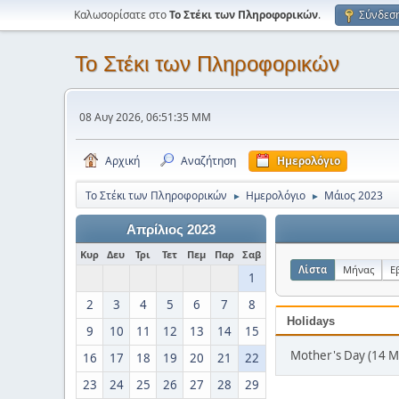
Καλωσορίσατε στο
Το Στέκι των Πληροφορικών
.
Σύνδεσ
Το Στέκι των Πληροφορικών
08 Αυγ 2026, 06:51:35 ΜΜ
Αρχική
Αναζήτηση
Ημερολόγιο
Το Στέκι των Πληροφορικών
Ημερολόγιο
Μάιος 2023
►
►
Απρίλιος 2023
Κυρ
Δευ
Τρι
Τετ
Πεμ
Παρ
Σαβ
Λίστα
Μήνας
Ε
1
2
3
4
5
6
7
8
Holidays
9
10
11
12
13
14
15
Mother's Day (14 Μ
16
17
18
19
20
21
22
23
24
25
26
27
28
29