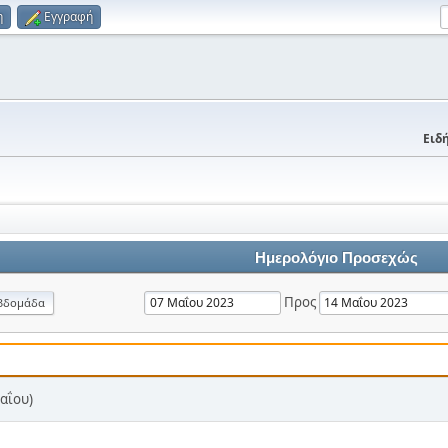
η
Εγγραφή
Ειδή
Ημερολόγιο Προσεχώς
Προς
βδομάδα
αΐου)