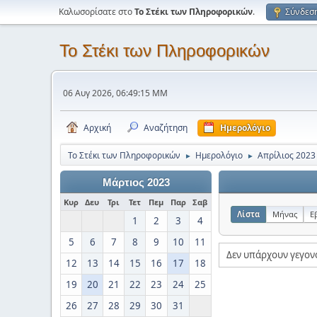
Καλωσορίσατε στο
Το Στέκι των Πληροφορικών
.
Σύνδεσ
Το Στέκι των Πληροφορικών
06 Αυγ 2026, 06:49:15 ΜΜ
Αρχική
Αναζήτηση
Ημερολόγιο
Το Στέκι των Πληροφορικών
Ημερολόγιο
Απρίλιος 2023
►
►
Μάρτιος 2023
Κυρ
Δευ
Τρι
Τετ
Πεμ
Παρ
Σαβ
Λίστα
Μήνας
Ε
1
2
3
4
5
6
7
8
9
10
11
Δεν υπάρχουν γεγον
12
13
14
15
16
17
18
19
20
21
22
23
24
25
26
27
28
29
30
31