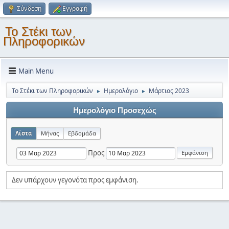
Σύνδεση
Εγγραφή
Το Στέκι των
Πληροφορικών
Main Menu
Το Στέκι των Πληροφορικών
Ημερολόγιο
Μάρτιος 2023
►
►
Ημερολόγιο Προσεχώς
Λίστα
Μήνας
Εβδομάδα
Προς
Δεν υπάρχουν γεγονότα προς εμφάνιση.