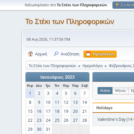
Καλωσορίσατε στο
Το Στέκι των Πληροφορικών
.
Σύνδεσ
Το Στέκι των Πληροφορικών
08 Αυγ 2026, 11:37:56 ΠΜ
Αρχική
Αναζήτηση
Ημερολόγιο
Το Στέκι των Πληροφορικών
Ημερολόγιο
Φεβρουάριος 
►
►
Ιανουάριος 2023
Κυρ
Δευ
Τρι
Τετ
Πεμ
Παρ
Σαβ
Λίστα
Μήνας
Ε
1
2
3
4
5
6
7
8
9
10
11
12
13
14
Holidays
15
16
17
18
19
20
21
Valentine's Day (14
22
23
24
25
26
27
28
29
30
31