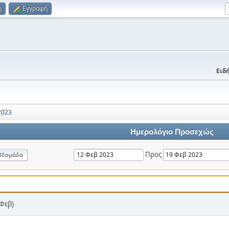
η
Εγγραφή
Ειδή
2023
Ημερολόγιο Προσεχώς
Προς
βδομάδα
 Φεβ)