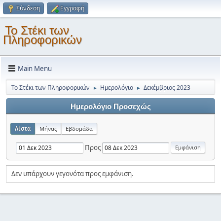
Σύνδεση
Εγγραφή
Το Στέκι των
Πληροφορικών
Main Menu
Το Στέκι των Πληροφορικών
Ημερολόγιο
Δεκέμβριος 2023
►
►
Ημερολόγιο Προσεχώς
Λίστα
Μήνας
Εβδομάδα
Προς
Δεν υπάρχουν γεγονότα προς εμφάνιση.