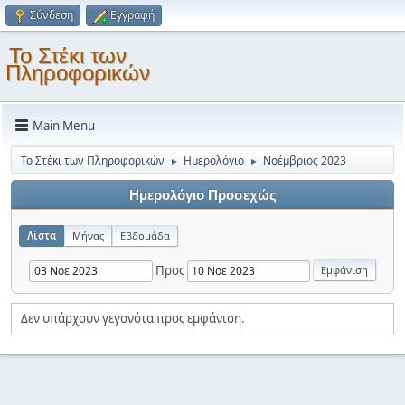
Σύνδεση
Εγγραφή
Το Στέκι των
Πληροφορικών
Main Menu
Το Στέκι των Πληροφορικών
Ημερολόγιο
Νοέμβριος 2023
►
►
Ημερολόγιο Προσεχώς
Λίστα
Μήνας
Εβδομάδα
Προς
Δεν υπάρχουν γεγονότα προς εμφάνιση.