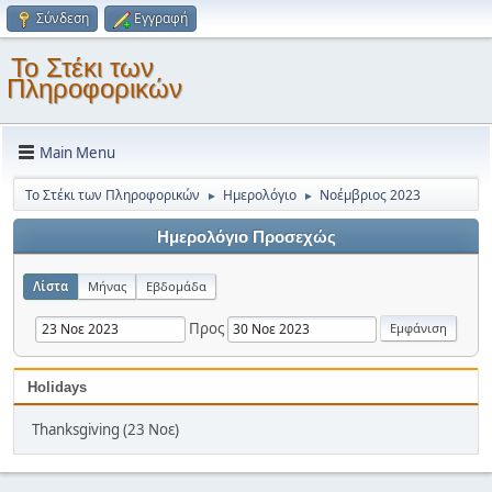
Σύνδεση
Εγγραφή
Το Στέκι των
Πληροφορικών
Main Menu
Το Στέκι των Πληροφορικών
Ημερολόγιο
Νοέμβριος 2023
►
►
Ημερολόγιο Προσεχώς
Λίστα
Μήνας
Εβδομάδα
Προς
Holidays
Thanksgiving (23 Νοε)