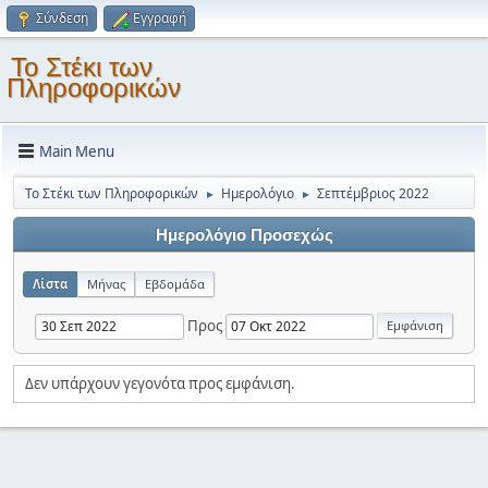
Σύνδεση
Εγγραφή
Το Στέκι των
Πληροφορικών
Main Menu
Το Στέκι των Πληροφορικών
Ημερολόγιο
Σεπτέμβριος 2022
►
►
Ημερολόγιο Προσεχώς
Λίστα
Μήνας
Εβδομάδα
Προς
Δεν υπάρχουν γεγονότα προς εμφάνιση.