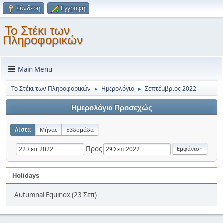
Σύνδεση
Εγγραφή
Το Στέκι των
Πληροφορικών
Main Menu
Το Στέκι των Πληροφορικών
Ημερολόγιο
Σεπτέμβριος 2022
►
►
Ημερολόγιο Προσεχώς
Λίστα
Μήνας
Εβδομάδα
Προς
Holidays
Autumnal Equinox (23 Σεπ)