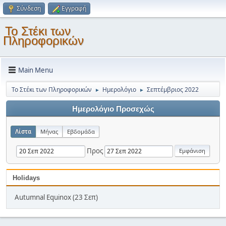
Σύνδεση
Εγγραφή
Το Στέκι των
Πληροφορικών
Main Menu
Το Στέκι των Πληροφορικών
Ημερολόγιο
Σεπτέμβριος 2022
►
►
Ημερολόγιο Προσεχώς
Λίστα
Μήνας
Εβδομάδα
Προς
Holidays
Autumnal Equinox (23 Σεπ)