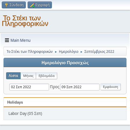
Σύνδεση
Εγγραφή
Το Στέκι των
Πληροφορικών
Main Menu
Το Στέκι των Πληροφορικών
Ημερολόγιο
Σεπτέμβριος 2022
►
►
Ημερολόγιο Προσεχώς
Λίστα
Μήνας
Εβδομάδα
Προς
Holidays
Labor Day (05 Σεπ)