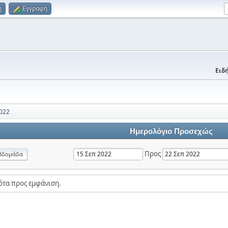
η
Εγγραφή
Ειδή
022
Ημερολόγιο Προσεχώς
Προς
βδομάδα
ότα προς εμφάνιση.