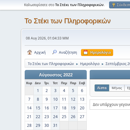
Καλωσορίσατε στο
Το Στέκι των Πληροφορικών
.
Σύνδεσ
Το Στέκι των Πληροφορικών
08 Αυγ 2026, 01:04:33 ΜΜ
Αρχική
Αναζήτηση
Ημερολόγιο
Το Στέκι των Πληροφορικών
Ημερολόγιο
Σεπτέμβριος 2
►
►
Αύγουστος 2022
Κυρ
Δευ
Τρι
Τετ
Πεμ
Παρ
Σαβ
Λίστα
Μήνας
Ε
1
2
3
4
5
6
7
8
9
10
11
12
13
Δεν υπάρχουν γεγον
14
15
16
17
18
19
20
21
22
23
24
25
26
27
28
29
30
31