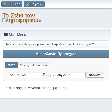
Σύνδεση
Εγγραφή
Το Στέκι των
Πληροφορικών
Main Menu
Το Στέκι των Πληροφορικών
Ημερολόγιο
Αύγουστος 2022
►
►
Ημερολόγιο Προσεχώς
Λίστα
Μήνας
Εβδομάδα
Προς
Δεν υπάρχουν γεγονότα προς εμφάνιση.