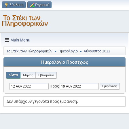
Σύνδεση
Εγγραφή
Το Στέκι των
Πληροφορικών
Main Menu
Το Στέκι των Πληροφορικών
Ημερολόγιο
Αύγουστος 2022
►
►
Ημερολόγιο Προσεχώς
Λίστα
Μήνας
Εβδομάδα
Προς
Δεν υπάρχουν γεγονότα προς εμφάνιση.