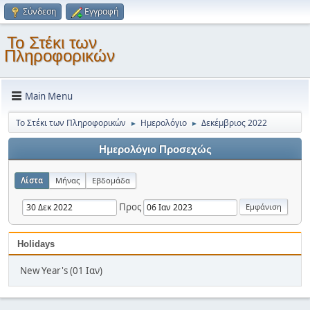
Σύνδεση
Εγγραφή
Το Στέκι των
Πληροφορικών
Main Menu
Το Στέκι των Πληροφορικών
Ημερολόγιο
Δεκέμβριος 2022
►
►
Ημερολόγιο Προσεχώς
Λίστα
Μήνας
Εβδομάδα
Προς
Holidays
New Year's (01 Ιαν)