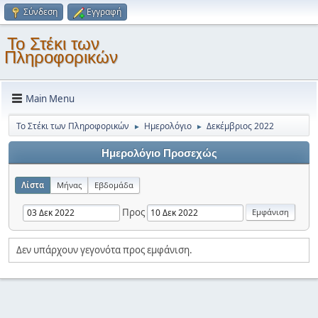
Σύνδεση
Εγγραφή
Το Στέκι των
Πληροφορικών
Main Menu
Το Στέκι των Πληροφορικών
Ημερολόγιο
Δεκέμβριος 2022
►
►
Ημερολόγιο Προσεχώς
Λίστα
Μήνας
Εβδομάδα
Προς
Δεν υπάρχουν γεγονότα προς εμφάνιση.