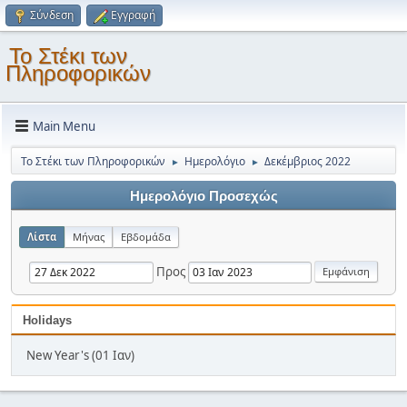
Σύνδεση
Εγγραφή
Το Στέκι των
Πληροφορικών
Main Menu
Το Στέκι των Πληροφορικών
Ημερολόγιο
Δεκέμβριος 2022
►
►
Ημερολόγιο Προσεχώς
Λίστα
Μήνας
Εβδομάδα
Προς
Holidays
New Year's (01 Ιαν)