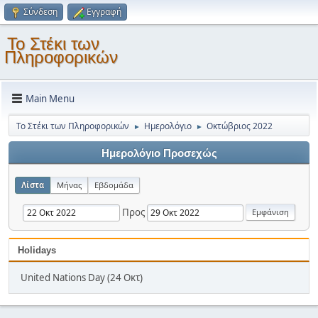
Σύνδεση
Εγγραφή
Το Στέκι των
Πληροφορικών
Main Menu
Το Στέκι των Πληροφορικών
Ημερολόγιο
Οκτώβριος 2022
►
►
Ημερολόγιο Προσεχώς
Λίστα
Μήνας
Εβδομάδα
Προς
Holidays
United Nations Day (24 Οκτ)