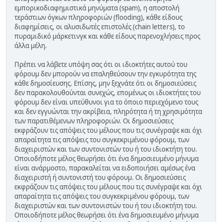
εμπορικοδιαφημιστικά μηνύματα (spam), η αποστολή
τεράστιων όγκων πληροφοριών (flooding), κάθε είδους
διαφημίσεις, οι αλυσιδωτές επιστολές (chain letters), το
πυραμιδικό μάρκετινγκ και κάθε είδους παρενοχλήσεις προς
άλλα μέλη.
Πρέπει να λάβετε υπόψη σας ότι οι ιδιοκτήτες αυτού του
φόρουμ δεν μπορούν να επαληθεύσουν την εγκυρότητα της
κάθε δημοσίευσης. Επίσης, μην ξεχνάτε ότι οι δημοσιεύσεις
δεν παρακολουθούνται συνεχώς, επομένως οι ιδιοκτήτες του
φόρουμ δεν είναι υπεύθυνοι για το όποιο περιεχόμενο τους
και δεν εγγυώνται την ακρίβεια, πληρότητα ή τη χρησιμότητα
των παρατιθέμενων πληροφοριών. Οι δημοσιεύσεις
εκφράζουν τις απόψεις του μέλους που τις συνέγραψε και όχι
απαραίτητα τις απόψεις του συγκεκριμένου φόρουμ, των
διαχειριστών και των συντονιστών του ή του ιδιοκτήτη του.
Οποιοδήποτε μέλος θεωρήσει ότι ένα δημοσιευμένο μήνυμα
είναι ανάρμοστο, παρακαλείται να ειδοποιήσει αμέσως ένα
διαχειριστή ή συντονιστή του φόρουμ. Οι δημοσιεύσεις
εκφράζουν τις απόψεις του μέλους που τις συνέγραψε και όχι
απαραίτητα τις απόψεις του συγκεκριμένου φόρουμ, των
διαχειριστών και των συντονιστών του ή του ιδιοκτήτη του.
Οποιοδήποτε μέλος θεωρήσει ότι ένα δημοσιευμένο μήνυμα