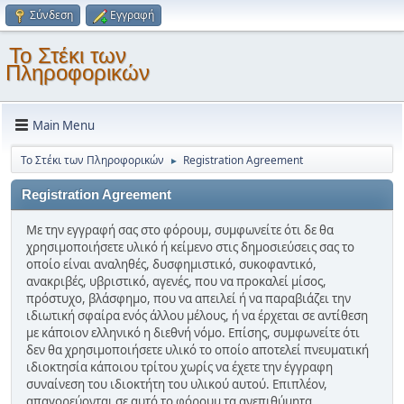
Σύνδεση
Εγγραφή
Το Στέκι των
Πληροφορικών
Main Menu
Το Στέκι των Πληροφορικών
Registration Agreement
►
Registration Agreement
Με την εγγραφή σας στο φόρουμ, συμφωνείτε ότι δε θα
χρησιμοποιήσετε υλικό ή κείμενο στις δημοσιεύσεις σας το
οποίο είναι αναληθές, δυσφημιστικό, συκοφαντικό,
ανακριβές, υβριστικό, αγενές, που να προκαλεί μίσος,
πρόστυχο, βλάσφημο, που να απειλεί ή να παραβιάζει την
ιδιωτική σφαίρα ενός άλλου μέλους, ή να έρχεται σε αντίθεση
με κάποιον ελληνικό η διεθνή νόμο. Επίσης, συμφωνείτε ότι
δεν θα χρησιμοποιήσετε υλικό το οποίο αποτελεί πνευματική
ιδιοκτησία κάποιου τρίτου χωρίς να έχετε την έγγραφη
συναίνεση του ιδιοκτήτη του υλικού αυτού. Επιπλέον,
απαγορεύονται σε αυτό το φόρουμ τα ανεπιθύμητα