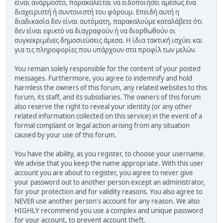
είναι ανάρμοστο, παρακαλείται να ειδοποιήσει αμέσως ένα
διαχειριστή ή συντονιστή του φόρουμ. Επειδή αυτή η
διαδικασία δεν είναι αυτόματη, παρακαλούμε καταλάβετε ότι
δεν είναι εφικτό να διαγραφούν ή να διορθωθούν οι
συγκεκριμένες δημοσιεύσεις άμεσα. Η ίδια τακτική ισχύει και
για τις πληροφορίες που υπάρχουν στα προφίλ των μελών.
You remain solely responsible for the content of your posted
messages. Furthermore, you agree to indemnify and hold
harmless the owners of this forum, any related websites to this
forum, its staff, and its subsidiaries. The owners of this forum
also reserve the right to reveal your identity (or any other
related information collected on this service) in the event of a
formal complaint or legal action arising from any situation
caused by your use of this forum.
You have the ability, as you register, to choose your username.
We advise that you keep the name appropriate. With this user
account you are about to register, you agree to never give
your password out to another person except an administrator,
for your protection and for validity reasons. You also agree to
NEVER use another person's account for any reason. We also
HIGHLY recommend you use a complex and unique password
for your account, to prevent account theft.