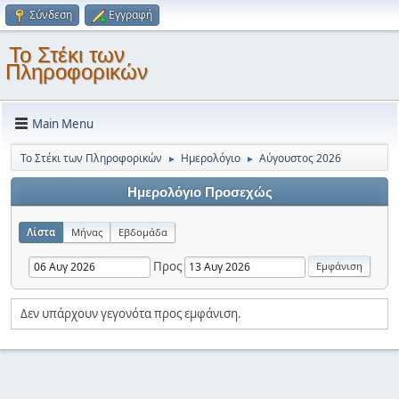
Σύνδεση
Εγγραφή
Το Στέκι των
Πληροφορικών
Main Menu
Το Στέκι των Πληροφορικών
Ημερολόγιο
Αύγουστος 2026
►
►
Ημερολόγιο Προσεχώς
Λίστα
Μήνας
Εβδομάδα
Προς
Δεν υπάρχουν γεγονότα προς εμφάνιση.