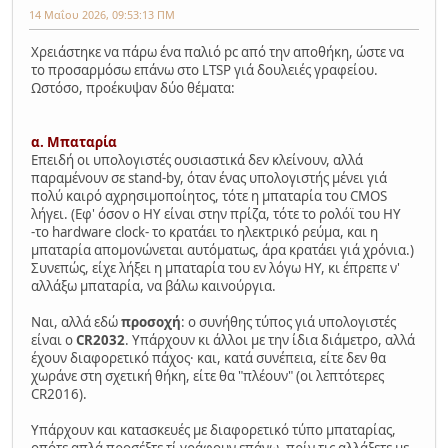
14 Μαΐου 2026, 09:53:13 ΠΜ
Χρειάστηκε να πάρω ένα παλιό pc από την αποθήκη, ώστε να
το προσαρμόσω επάνω στο LTSP γιά δουλειές γραφείου.
Ωστόσο, προέκυψαν δύο θέματα:
α. Μπαταρία
Επειδή οι υπολογιστές ουσιαστικά δεν κλείνουν, αλλά
παραμένουν σε stand-by, όταν ένας υπολογιστής μένει γιά
πολύ καιρό αχρησιμοποίητος, τότε η μπαταρία του CMOS
λήγει. (Εφ' όσον ο ΗΥ είναι στην πρίζα, τότε το ρολόϊ του ΗΥ
-το hardware clock- το κρατάει το ηλεκτρικό ρεύμα, και η
μπαταρία απομονώνεται αυτόματως, άρα κρατάει γιά χρόνια.)
Συνεπώς, είχε λήξει η μπαταρία του εν λόγω ΗΥ, κι έπρεπε ν'
αλλάξω μπαταρία, να βάλω καινούργια.
Ναι, αλλά εδώ
προσοχή
: ο συνήθης τύπος γιά υπολογιστές
είναι ο
CR2032
. Υπάρχουν κι άλλοι με την ίδια διάμετρο, αλλά
έχουν διαφορετικό πάχος· και, κατά συνέπεια, είτε δεν θα
χωράνε στη σχετική θήκη, είτε θα "πλέουν" (οι λεπτότερες
CR2016).
Υπάρχουν και κατασκευές με διαφορετικό τύπο μπαταρίας,
οπότε απλά προσέξτε τί γράφουν επάνω, πρίν τις αλλάξετε με