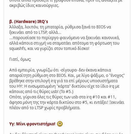
ακριβώς ίδιες καινούργιες.
β. (Hardware) IRQ's
Άλλαξα, λοιπόν, τη μπαταρία, ρύθμισα ξανά το BIOS να
ξεκινάει από το LTSP, αλλά...
...παρουσίασε το περίεργο φαινόμενο να ξεκινάει κανονικά,
αλλά κάποια στιγμή να σταματάει απότομα τη φόρτωση του
squashfs, και να γυρίζει στον τοπικό δίσκο!
Γιατί, όμως;
Από εμπειρία, γνωρίζω ότι -σίγουρα- δεν έκανα κάποια
απαραίτητη ρύθμιση στο BIOS. Και, με λίγο ψάξιμο, ο "ένοχος"
βρέθηκε στην επιλογή irq γιά τα επί μέρους υποσυστήματα
του ΗΥ: Η ενσωματωμένη "κάρτα" δικτύου είχε το ίδιο irq με
κάποιες από τις θύρες usb! (Το #5.)
Οπότε, γύρισα όλες τις θύρες των usb στα irq #10 και #11,
άφησα μόνη της την κάρτα δικτύου στο #5, κι εντάξει! Ξεκινάει
πλέον από το LTSP χωρίς προβλήματα.
Υγ: Μίνι φροντιστήριο!