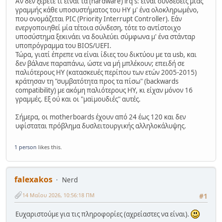
Αν δεν ξέρετε τί είναι τα (hardware) irq's: είναι συνδέσεις μιάς
γραμμής κάθε υποσυστήματος του ΗΥ μ' ένα ολοκληρωμένο,
που ονομάζεται PIC (Priority Interrupt Controller). Εάν
ενεργοποιηθεί μία τέτοια σύνδεση, τότε το αντίστοιχο
υποσύστημα ξεκινάει να δουλεύει σύμφωνα μ' ένα στάνταρ
υποπρόγραμμα του BIOS/UEFI.
Τώρα, γιατί έπρεπε να είναι ίδιες του δικτύου με τα usb, και
δεν βάλανε παραπάνω, ώστε να μή μπλέκουν; επειδή σε
παλιότερους ΗΥ (κατασκευές περίπου των ετών 2005-2015)
κράτησαν τη "συμβατότητα προς τα πίσω" (backwards
compatibility) με ακόμη παλιότερους ΗΥ, κι είχαν μόνον 16
γραμμές. Εξ ού και οι "μαϊμουδιές" αυτές.
Σήμερα, οι motherboards έχουν από 24 έως 120 και δεν
υφίσταται πρόβλημα δυσλειτουργικής αλληλοκάλυψης.
1 person
likes this.
falexakos
Nerd
14 Μαΐου 2026, 10:56:18 ΠΜ
#1
Ευχαριστούμε για τις πληροφορίες (αχρείαστες να είναι).