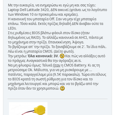
Με την ευκαιρία, να ενημερώσω κι εγώ μη και σας τύχει:
Laptop Dell Latitude 3420, ΔΕΝ εκκινεί (φτάνει ως το λογότυπο
των Windows 10 εν προκειμένω και κρεμάει).
Η κανονική του μπαταρία Off. Σαν να μην είχε μπαταρία
επάνω. Τόσο καλά. Εκτός πρίζας δηλαδή ΔΕΝ άναβαν ούτε τα
LEDs.
Στις ρυθμίσεις BIOS βλέπω φάουλ στον δίσκο (ήταν
δηλωμένος ως RAID). Το αλλάζω κανονικά σε AHCI, πάντα με
το μηχάνημα στην πρίζα. Επανεκκίνηση. Άψογα.
Το βγάζουμε απ' την πρίζα. Το ξαναβάζουμε σε 2'. Τα ίδια πάλι.
Λέω είναι η μπαταρία CMOS. (Δείτε φωτό).
Την μετράω:
Όλα κανονικά: 3V
.
Και πώς να αλλάξεις αυτό
το πράγμα; Αναγκαστικά θα την αγόραζες as is.
Να μη φλυαρώ όμως: Τελικά
ήταν
η CMOS Battery. Κι ας τη
μετρούσαμε Ok. Μάλιστα, για να μη ρισκάρουμε με ...
πατέντες, παραγγείλαμε μία (9.5€ παρακαλώ). Τώρα επιτέλους
το BIOS κρατά τη σωστή ρύθμιση για τον δίσκο και το
μηχάνημα λειτουργεί και μπορώ και να το βγάζω από την
πρίζα όταν δεν το χρησιμοποιώ.