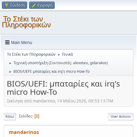
Σύνδεση
Εγγραφή
Το Στέκι των
Πληροφορικών
Main Menu
Το Στέκι των Πληροφορικών
Γενικά
►
Τεχνική υποστήριξη
(Συντονιστές:
alexxtasi
,
gidarakos
)
►
BIOS/UEFI: μπαταρίες και irq's micro How-To
►
BIOS/UEFI: μπαταρίες και irq's
micro How-To
Ξεκίνησε από mandarinos, 14 Μαΐου 2026, 09:53:13 ΠΜ
Σελίδες
1
Κάτω
User Actions
mandarinos