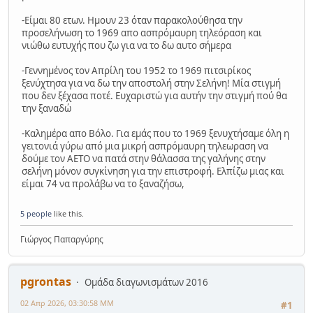
-Είμαι 80 ετων. Ημουν 23 όταν παρακολούθησα την
προσελήνωση το 1969 απο ασπρόμαυρη τηλεόραση και
νιώθω ευτυχής που ζω για να το δω αυτο σήμερα
-Γεννημένος τον Απρίλη του 1952 το 1969 πιτσιρίκος
ξενύχτησα για να δω την αποστολή στην Σελήνη! Μία στιγμή
που δεν ξέχασα ποτέ. Ευχαριστώ για αυτήν την στιγμή πού θα
την ξαναδώ
-Καλημέρα απο Βόλο. Για εμάς που το 1969 ξενυχτήσαμε όλη η
γειτονιά γύρω από μια μικρή ασπρόμαυρη τηλεωραση να
δούμε τον ΑΕΤΟ να πατά στην θάλασσα της γαλήνης στην
σελήνη μόνον συγκίνηση για την επιστροφή. Ελπίζω μιας και
είμαι 74 να προλάβω να το ξαναζήσω,
5 people
like this.
Γιώργος Παπαργύρης
pgrontas
Ομάδα διαγωνισμάτων 2016
02 Απρ 2026, 03:30:58 ΜΜ
#1