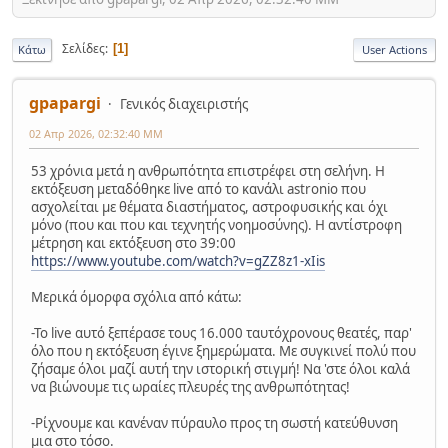
Σελίδες
1
Κάτω
User Actions
gpapargi
Γενικός διαχειριστής
02 Απρ 2026, 02:32:40 ΜΜ
53 χρόνια μετά η ανθρωπότητα επιστρέφει στη σελήνη. Η
εκτόξευση μεταδόθηκε live από το κανάλι astronio που
ασχολείται με θέματα διαστήματος, αστροφυσικής και όχι
μόνο (που και που και τεχνητής νοημοσύνης). Η αντίστροφη
μέτρηση και εκτόξευση στο 39:00
https://www.youtube.com/watch?v=gZZ8z1-xIis
Μερικά όμορφα σχόλια από κάτω:
-Το live αυτό ξεπέρασε τους 16.000 ταυτόχρονους θεατές, παρ'
όλο που η εκτόξευση έγινε ξημερώματα. Με συγκινεί πολύ που
ζήσαμε όλοι μαζί αυτή την ιστορική στιγμή! Να 'στε όλοι καλά
να βιώνουμε τις ωραίες πλευρές της ανθρωπότητας!
-Ρίχνουμε και κανέναν πύραυλο προς τη σωστή κατεύθυνση
μια στο τόσο.