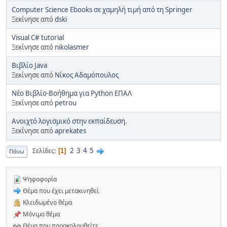
Computer Science Ebooks σε χαμηλή τιμή από τη Springer
Ξεκίνησε από
dski
Visual C# tutorial
Ξεκίνησε από
nikolasmer
Βιβλίο Java
Ξεκίνησε από
Νίκος Αδαμόπουλος
Νέο Βιβλίο-Βοήθημα για Python ΕΠΑΛ
Ξεκίνησε από
petrou
Ανοιχτό λογισμικό στην εκπαίδευση.
Ξεκίνησε από
aprekates
2
3
4
5
Σελίδες
1
Πάνω
Ψηφοφορία
Θέμα που έχει μετακινηθεί
Κλειδωμένο θέμα
Μόνιμο θέμα
Θέμα που παρακολουθείτε