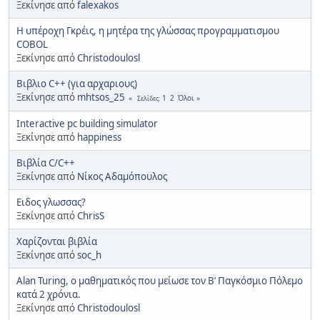
Ξεκίνησε από
falexakos
Η υπέροχη Γκρέις, η μητέρα της γλώσσας προγραμματισμου
COBOL
Ξεκίνησε από
Christodoulosl
Βιβλιο C++ (για αρχαριους)
Ξεκίνησε από
mhtsos_25
1
2
Όλοι
Σελίδες
Interactive pc building simulator
Ξεκίνησε από
happiness
Βιβλία C/C++
Ξεκίνησε από
Νίκος Αδαμόπουλος
Ειδος γλωσσας?
Ξεκίνησε από
ChrisS
Χαρίζονται βιβλία
Ξεκίνησε από
soc_h
Alan Turing, ο μαθηματικός που μείωσε τον Β’ Παγκόσμιο Πόλεμο
κατά 2 χρόνια.
Ξεκίνησε από
Christodoulosl