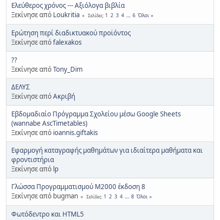
Ελεύθερος χρόνος --- Αξιόλογα βιβλία
Ξεκίνησε από
Loukritia
1
2
3
4
...
6
Όλοι
Σελίδες
Ερώτηση περί διαδικτυακού προϊόντος
Ξεκίνησε από
falexakos
??
Ξεκίνησε από
Tony_Dim
ΔΕΛΥΣ
Ξεκίνησε από
Ακριβή
Εβδομαδιαίο Πρόγραμμα Σχολείου μέσω Google Sheets
(wannabe AscTimetables)
Ξεκίνησε από
ioannis.giftakis
Εφαρμογή καταγραφής μαθημάτων για ιδιαίτερα μαθήματα και
φροντιστήρια
Ξεκίνησε από
lp
Γλώσσα Προγραμματισμού Μ2000 έκδοση 8
Ξεκίνησε από bugman
1
2
3
4
...
8
Όλοι
Σελίδες
Φωτόδεντρο και HTML5