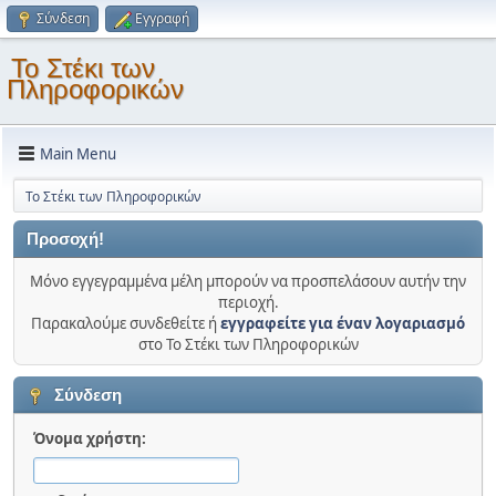
Σύνδεση
Εγγραφή
Το Στέκι των
Πληροφορικών
Main Menu
Το Στέκι των Πληροφορικών
Προσοχή!
Μόνο εγγεγραμμένα μέλη μπορούν να προσπελάσουν αυτήν την
περιοχή.
Παρακαλούμε συνδεθείτε ή
εγγραφείτε για έναν λογαριασμό
στο Το Στέκι των Πληροφορικών
Σύνδεση
Όνομα χρήστη: