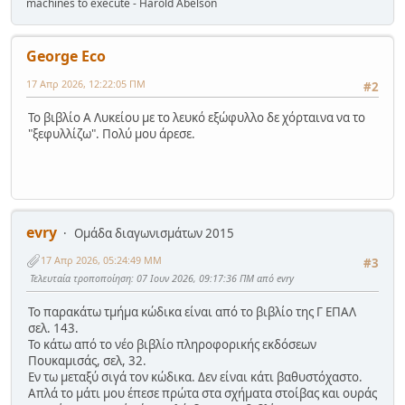
machines to execute - Harold Abelson
George Eco
17 Απρ 2026, 12:22:05 ΠΜ
#2
Το βιβλίο Α Λυκείου με το λευκό εξώφυλλο δε χόρταινα να το
"ξεφυλλίζω". Πολύ μου άρεσε.
evry
Ομάδα διαγωνισμάτων 2015
17 Απρ 2026, 05:24:49 ΜΜ
#3
Τελευταία τροποποίηση
: 07 Ιουν 2026, 09:17:36 ΠΜ από evry
Το παρακάτω τμήμα κώδικα είναι από το βιβλίο της Γ ΕΠΑΛ
σελ. 143.
Το κάτω από το νέο βιβλίο πληροφορικής εκδόσεων
Πουκαμισάς, σελ, 32.
Εν τω μεταξύ σιγά τον κώδικα. Δεν είναι κάτι βαθυστόχαστο.
Απλά το μάτι μου έπεσε πρώτα στα σχήματα στοίβας και ουράς