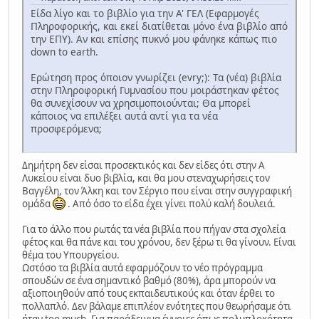
Είδα λίγο και το βιβλίο για την Α' ΓΕΛ (Εφαρμογές
Πληροφορικής, και εκεί διατίθεται μόνο ένα βιβλίο από
την ΕΠΥ). Αν και επίσης πυκνό μου φάνηκε κάπως πιο
down to earth.
Ερώτηση προς όποιον γνωρίζει (evry;): Τα (νέα) βιβλία
στην Πληροφορική Γυμνασίου που μοιράστηκαν φέτος
θα συνεχίσουν να χρησιμοποιούνται; Θα μπορεί
κάποιος να επιλέξει αυτά αντί για τα νέα
προσφερόμενα;
Δημήτρη δεν είσαι προσεκτικός και δεν είδες ότι στην Α
Λυκείου είναι δυο βιβλία, και θα μου στεναχωρήσεις τον
Βαγγέλη, τον Άλκη και τον Σέργιο που είναι στην συγγραφική
ομάδα
. Από όσο το είδα έχει γίνει πολύ καλή δουλειά.
Για το άλλο που ρωτάς τα νέα βιβλία που πήγαν στα σχολεία
φέτος και θα πάνε και του χρόνου, δεν ξέρω τι θα γίνουν. Είναι
θέμα του Υπουργείου.
Ωστόσο τα βιβλία αυτά εφαρμόζουν το νέο πρόγραμμα
σπουδών σε ένα σημαντικό βαθμό (80%), άρα μπορούν να
αξιοποιηθούν από τους εκπαιδευτικούς και όταν έρθει το
πολλαπλό. Δεν βάλαμε επιπλέον ενότητες που θεωρήσαμε ότι