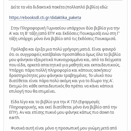
Δείτε τα νέα διδακτικά πακέτα (πολλαπλό βιβλίο) εδώ:
https://ebooksdl.cti.gr/didaktika_paketa
Στην Πληροφορική Γυμνασίου υπάρχουν δύο βιβλία για την
Α' και τη Β' τάξη (από ΕΠΥ και Εκδόσεις Πουκαμισά) ενώ στη Γ'
τάξη υπάρχει μόνο ένα βιβλίο από τις Εκδόσεις Πουκαμισά.
Πρόλαβα και έριξα μια πολύ γρήγορη ματιά. Είναι φανερό
ότι οι συγγραφείς κατέβαλαν προσπάθεια όμως όλα τα βιβλία
μου φάνηκαν εξαιρετικά πυκνογραμμένα και, από τα δείγματα
που είδα, αρκετά απαιτητικά για μαθητές και εκπαιδευτικούς.
Υπάρχει πάρα πολλή πληροφορία και κάποιες ασκήσεις/
δραστηριότητες μου φάνηκαν τραβηγμένες. Το υλικό που
διατίθεται είναι πάρα πολύ ακόμη και για το δίωρο της Α'.
Εκτιμώ ότι κάθε εκπαιδευτικός θα πρέπει να κάνει κάποια
επιλογή που θα επιμείνει.
Είδα λίγο και το βιβλίο για την Α' ΓΕΛ (Εφαρμογές
Πληροφορικής, και εκεί διατίθεται μόνο ένα βιβλίο από την
ΕΠΥ). Αν και επίσης πυκνό μου φάνηκε κάπως πιο down to
earth.
Φυσικά αυτή είναι μόνο η προσωπική μου γνώμη μετά από