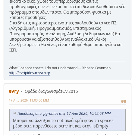
εκδοτικό οίκο, χωρίς τους περιορισμούς και τις
προδιαγραφές των νέων και όπως είπα δεν ακολουθούν το νέο
πρόγραμμα σπουδών πιστά. Θα μπορούσαν φυσικά με
κάποιες προσθήκες.
Επειδή στις περισσότερες ενότητες ακολουθούν το νέο ΠΣ
(Αλγοριθμική, Προγραμματισμός, Επιστημονικός
Προγραμματισμός, Αναδρομή, Ανάλυση Δεδομένων κλπ) θα
μπορούσαν να αξιοποιηθούν ως εναλλακτικό υλικό)
Δεν ξέρω όμως τι θα γίνει, είναι καθαρά θέμα υπουργείου και
ΙΕΠ.
What I cannot create I do not understand -- Richard Feynman
http://evripides.mysch.gr
evry
Ομάδα διαγωνισμάτων 2015
17 Απρ 2026, 11:03:00 ΜΜ
#8
Παράθεση από: pgrontas στις 17 Απρ 2026, 10:42:08 ΜΜ
Μπορεί να άλλαξαν το not αλλά κράτησαν τα spaces
μέσα στις παρενθέσεις στην int και στην isEmpty