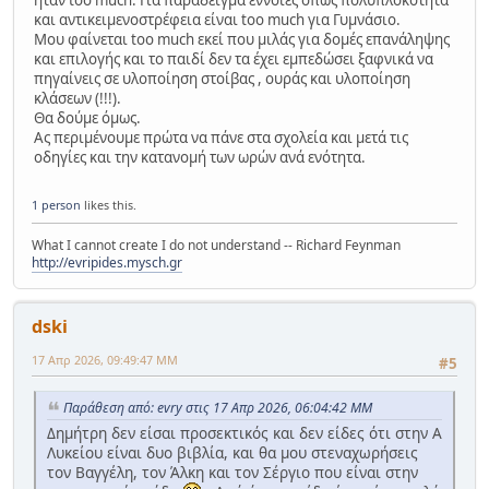
ήταν too much. Για παράδειγμα έννοιες όπως πολυπλοκότητα
και αντικειμενοστρέφεια είναι too much για Γυμνάσιο.
Μου φαίνεται too much εκεί που μιλάς για δομές επανάληψης
και επιλογής και το παιδί δεν τα έχει εμπεδώσει ξαφνικά να
πηγαίνεις σε υλοποίηση στοίβας , ουράς και υλοποίηση
κλάσεων (!!!).
Θα δούμε όμως.
Ας περιμένουμε πρώτα να πάνε στα σχολεία και μετά τις
οδηγίες και την κατανομή των ωρών ανά ενότητα.
1 person
likes this.
What I cannot create I do not understand -- Richard Feynman
http://evripides.mysch.gr
dski
17 Απρ 2026, 09:49:47 ΜΜ
#5
Παράθεση από: evry στις 17 Απρ 2026, 06:04:42 ΜΜ
Δημήτρη δεν είσαι προσεκτικός και δεν είδες ότι στην Α
Λυκείου είναι δυο βιβλία, και θα μου στεναχωρήσεις
τον Βαγγέλη, τον Άλκη και τον Σέργιο που είναι στην