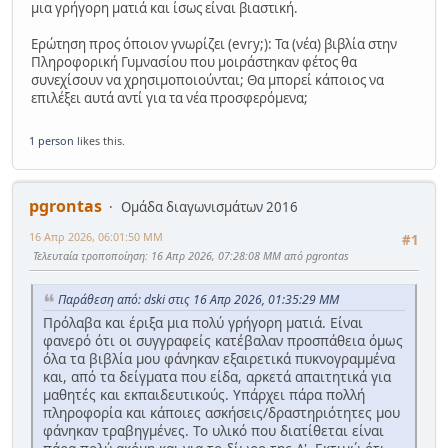
μια γρήγορη ματιά και ίσως είναι βιαστική.
Ερώτηση προς όποιον γνωρίζει (evry;): Τα (νέα) βιβλία στην
Πληροφορική Γυμνασίου που μοιράστηκαν φέτος θα
συνεχίσουν να χρησιμοποιούνται; Θα μπορεί κάποιος να
επιλέξει αυτά αντί για τα νέα προσφερόμενα;
1 person
likes this.
pgrontas
Ομάδα διαγωνισμάτων 2016
16 Απρ 2026, 06:01:50 ΜΜ
#1
Τελευταία τροποποίηση
: 16 Απρ 2026, 07:28:08 ΜΜ από pgrontas
Παράθεση από: dski στις 16 Απρ 2026, 01:35:29 ΜΜ
Πρόλαβα και έριξα μια πολύ γρήγορη ματιά. Είναι
φανερό ότι οι συγγραφείς κατέβαλαν προσπάθεια όμως
όλα τα βιβλία μου φάνηκαν εξαιρετικά πυκνογραμμένα
και, από τα δείγματα που είδα, αρκετά απαιτητικά για
μαθητές και εκπαιδευτικούς. Υπάρχει πάρα πολλή
πληροφορία και κάποιες ασκήσεις/δραστηριότητες μου
φάνηκαν τραβηγμένες. Το υλικό που διατίθεται είναι