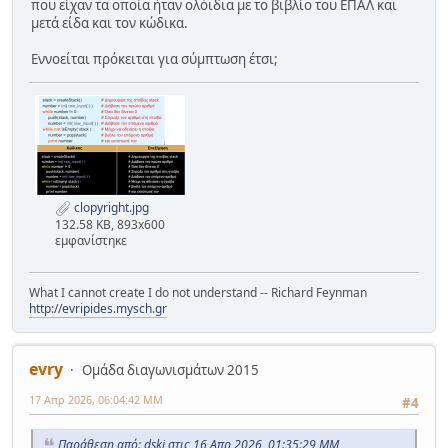
που είχαν τα οποία ήταν ολόιδια με το βιβλίο του ΕΠΑΛ και
μετά είδα και τον κώδικα.
Εννοείται πρόκειται για σύμπτωση έτσι;
clopyright.jpg
132.58 KB, 893x600
εμφανίστηκε
What I cannot create I do not understand -- Richard Feynman
http://evripides.mysch.gr
evry
Ομάδα διαγωνισμάτων 2015
17 Απρ 2026, 06:04:42 ΜΜ
#4
Παράθεση από: dski στις 16 Απρ 2026, 01:35:29 ΜΜ