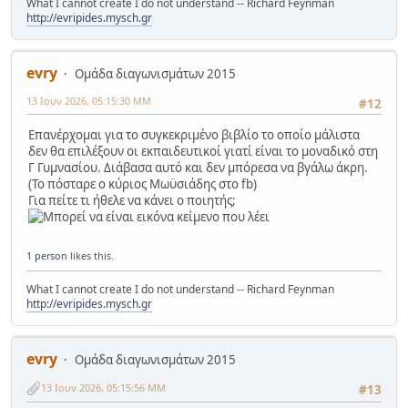
What I cannot create I do not understand -- Richard Feynman
http://evripides.mysch.gr
evry
Ομάδα διαγωνισμάτων 2015
13 Ιουν 2026, 05:15:30 ΜΜ
#12
Επανέρχομαι για το συγκεκριμένο βιβλίο το οποίο μάλιστα
δεν θα επιλέξουν οι εκπαιδευτικοί γιατί είναι το μοναδικό στη
Γ Γυμνασίου. Διάβασα αυτό και δεν μπόρεσα να βγάλω άκρη.
(Το πόσταρε ο κύριος Μωϋσιάδης στο fb)
Για πείτε τι ήθελε να κάνει ο ποιητής;
1 person
likes this.
What I cannot create I do not understand -- Richard Feynman
http://evripides.mysch.gr
evry
Ομάδα διαγωνισμάτων 2015
13 Ιουν 2026, 05:15:56 ΜΜ
#13