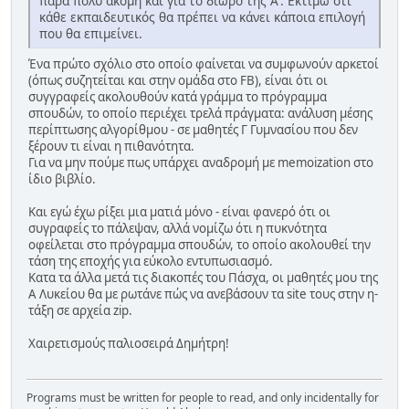
πάρα πολύ ακόμη και για το δίωρο της Α'. Εκτιμώ ότι
κάθε εκπαιδευτικός θα πρέπει να κάνει κάποια επιλογή
που θα επιμείνει.
Ένα πρώτο σχόλιο στο οποίο φαίνεται να συμφωνούν αρκετοί
(όπως συζητείται και στην ομάδα στο FB), είναι ότι οι
συγγραφείς ακολουθούν κατά γράμμα το πρόγραμμα
σπουδών, το οποίο περιέχει τρελά πράγματα: ανάλυση μέσης
περίπτωσης αλγορίθμου - σε μαθητές Γ Γυμνασίου που δεν
ξέρουν τι είναι η πιθανότητα.
Για να μην πούμε πως υπάρχει αναδρομή με memoization στο
ίδιο βιβλίο.
Και εγώ έχω ρίξει μια ματιά μόνο - είναι φανερό ότι οι
συγραφείς το πάλεψαν, αλλά νομίζω ότι η πυκνότητα
οφείλεται στο πρόγραμμα σπουδών, το οποίο ακολουθεί την
τάση της εποχής για εύκολο εντυπωσιασμό.
Κατα τα άλλα μετά τις διακοπές του Πάσχα, οι μαθητές μου της
Α Λυκείου θα με ρωτάνε πώς να ανεβάσουν τα site τους στην η-
τάξη σε αρχεία zip.
Χαιρετισμούς παλιοσειρά Δημήτρη!
Programs must be written for people to read, and only incidentally for