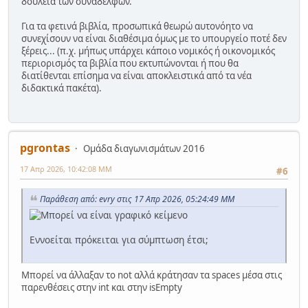
δουλειά των συναδέλφων.
Για τα φετινά βιβλία, προσωπικά θεωρώ αυτονόητο να
συνεχίσουν να είναι διαθέσιμα όμως με το υπουργείο ποτέ δεν
ξέρεις... (π.χ. μήπως υπάρχει κάποιο νομικός ή οικονομικός
περιορισμός τα βιβλία που εκτυπώνονται ή που θα
διατίθενται επίσημα να είναι αποκλειστικά από τα νέα
διδακτικά πακέτα).
pgrontas
Ομάδα διαγωνισμάτων 2016
17 Απρ 2026, 10:42:08 ΜΜ
#6
Παράθεση από: evry στις 17 Απρ 2026, 05:24:49 ΜΜ
Εννοείται πρόκειται για σύμπτωση έτσι;
Μπορεί να άλλαξαν το not αλλά κράτησαν τα spaces μέσα στις
παρενθέσεις στην int και στην isEmpty