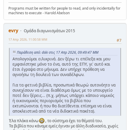
Programs must be written for people to read, and only incidentally for
machines to execute - Harold Abelson
evry
Ομάδα διαγωνισμάτων 2015
17 Απρ 2026, 11:00:58 ΜΜ
#7
Παράθεση από: dski στις 17 Απρ 2026, 09:49:47 ΜΜ
Απολογούμαι ειλικρινά. Δεν ξέρω τι επέλεξα και μου
εμφανίστηκε μόνο το ένα, αυτό της ΕΠΥ, γι' αυτό και
έτσι έγραψα στο μήνυμα. Δεν υπήρχε πρόθεση να
αγνοήσω τη δουλειά των συναδέλφων.
Για τα φετινά βιβλία, προσωπικά θεωρώ αυτονόητο να
συνεχίσουν να είναι διαθέσιμα όμως με το υπουργείο
ποτέ δεν ξέρεις... (π.χ. μήπως υπάρχει κάποιο νομικός
ή οικονομικός περιορισμός τα βιβλία που
εκτυπώνονται ή που θα διατίθενται επίσημα να είναι
αποκλειστικά από τα νέα διδακτικά πακέτα).
Έλα πλάκα κάνω
, το σύστημα έχει τα θέματά του.
Τα βιβλία που κάναμε εμείς έγιναν με άλλη διαδικασία, χωρίς