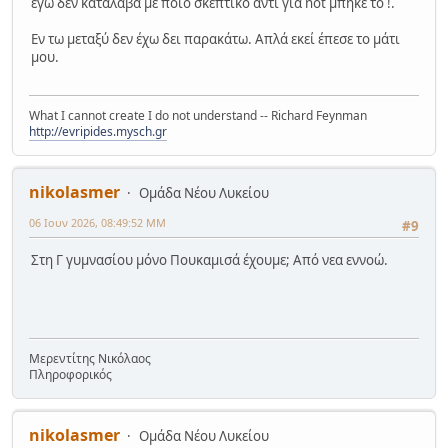
εγώ δεν κατάλαβα με ποιο σκεπτικό αντί για not μπήκε το !.
Εν τω μεταξύ δεν έχω δει παρακάτω. Απλά εκεί έπεσε το μάτι
μου.
What I cannot create I do not understand -- Richard Feynman
http://evripides.mysch.gr
nikolasmer
Ομάδα Νέου Λυκείου
06 Ιουν 2026, 08:49:52 ΜΜ
#9
Στη Γ γυμνασίου μόνο Πουκαμισά έχουμε; Από νεα εννοώ.
Μερεντίτης Νικόλαος
Πληροφορικός
nikolasmer
Ομάδα Νέου Λυκείου