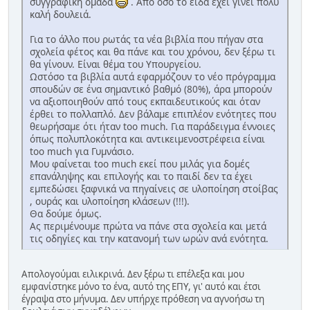
συγγραφική ομάδα
. Από όσο το είδα έχει γίνει πολύ
καλή δουλειά.
Για το άλλο που ρωτάς τα νέα βιβλία που πήγαν στα
σχολεία φέτος και θα πάνε και του χρόνου, δεν ξέρω τι
θα γίνουν. Είναι θέμα του Υπουργείου.
Ωστόσο τα βιβλία αυτά εφαρμόζουν το νέο πρόγραμμα
σπουδών σε ένα σημαντικό βαθμό (80%), άρα μπορούν
να αξιοποιηθούν από τους εκπαιδευτικούς και όταν
έρθει το πολλαπλό. Δεν βάλαμε επιπλέον ενότητες που
θεωρήσαμε ότι ήταν too much. Για παράδειγμα έννοιες
όπως πολυπλοκότητα και αντικειμενοστρέφεια είναι
too much για Γυμνάσιο.
Μου φαίνεται too much εκεί που μιλάς για δομές
επανάληψης και επιλογής και το παιδί δεν τα έχει
εμπεδώσει ξαφνικά να πηγαίνεις σε υλοποίηση στοίβας
, ουράς και υλοποίηση κλάσεων (!!!).
Θα δούμε όμως.
Ας περιμένουμε πρώτα να πάνε στα σχολεία και μετά
τις οδηγίες και την κατανομή των ωρών ανά ενότητα.
Απολογούμαι ειλικρινά. Δεν ξέρω τι επέλεξα και μου
εμφανίστηκε μόνο το ένα, αυτό της ΕΠΥ, γι' αυτό και έτσι
έγραψα στο μήνυμα. Δεν υπήρχε πρόθεση να αγνοήσω τη